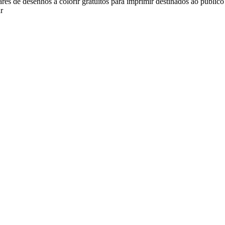
s de desenhos a colorir gratuitos para imprimir destinados ao público 
r