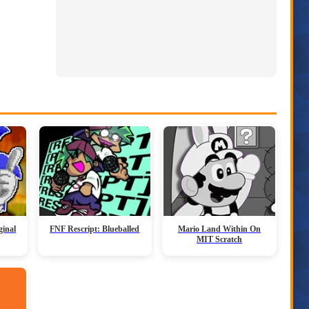
ginal
FNF Rescript: Blueballed
Mario Land Within On
MIT Scratch