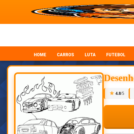
HOME
CARROS
LUTA
FUTEBOL
Desenho
4.8
/5