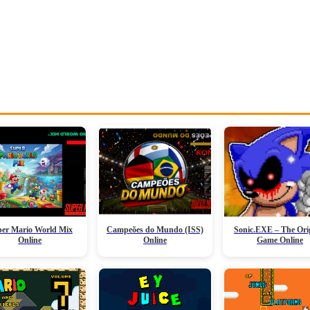
er Mario World Mix
Campeões do Mundo (ISS)
Sonic.EXE – The Ori
Online
Online
Game Online