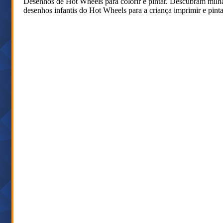
Desenhos de Hot Wheels para colorir e pintar. Descubram milhare
desenhos infantis do Hot Wheels para a criança imprimir e pinta