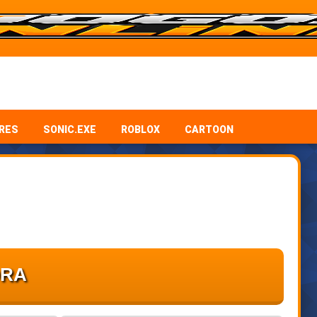
RES
SONIC.EXE
ROBLOX
CARTOON
ORA