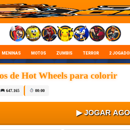
MENINAS
MOTOS
ZUMBIS
TERROR
2 JOGADO
s de Hot Wheels para colorir
647.165
00:00
▶ JOGAR AG