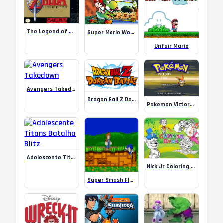
The Legend of Zelda: A Link to the Past (SNES)
Super Mario World 2 – Yoshis Island
Unfair Mario
Avengers Takedown
Dragon Ball Z Dokkan Battle
Pokemon Victory Fire
Adolescente Titans Batalha Blitz
Nick Jr Coloring Book
Super Smash Flash Hacked