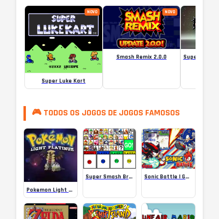
NOVO
NOVO
Smash Remix 2.0.0
Super Luke Kart
🎮 TODOS OS JOGOS DE JOGOS FAMOSOS
Sonic Battle | Gbafun
Super Smash Bros Ball {BETA 1.3}
Pokemon Light Platinum