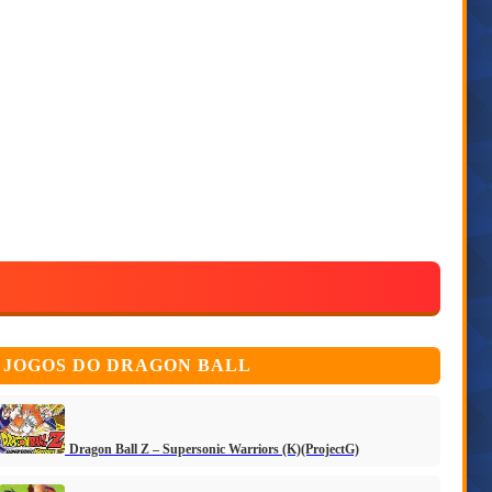
JOGOS DO DRAGON BALL
Dragon Ball Z – Supersonic Warriors (K)(ProjectG)