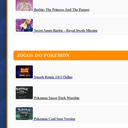
Barbie: The Princess And The Pauper
Secret Agent Barbie – Royal Jewels Mission
JOGOS DO POKEMON
Smash Remix 2.0.1 Online
Pokemon Super Dark Worship
Pokemon Cool Spot Version