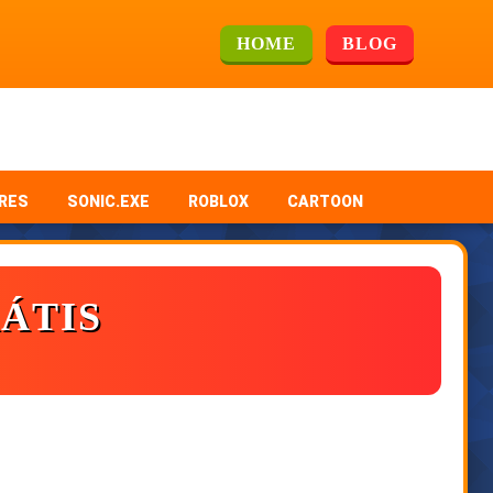
HOME
BLOG
RES
SONIC.EXE
ROBLOX
CARTOON
RÁTIS