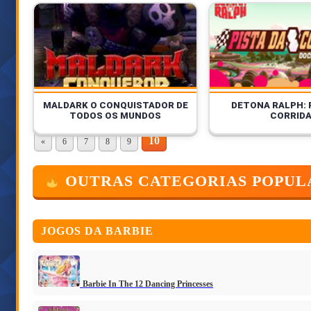
MALDARK O CONQUISTADOR DE
DETONA RALPH: 
TODOS OS MUNDOS
CORRID
10
«
6
7
8
9
OUTRAS CATEGORIAS POPUL
JOGOS DA BARBIE
Barbie In The 12 Dancing Princesses