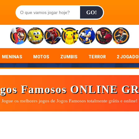
GO!
MENINAS
MOTOS
ZUMBIS
TERROR
2 JOGADO
gos Famosos ONLINE G
Jogue os melhores jogos de Jogos Famosos totalmente grátis e online!