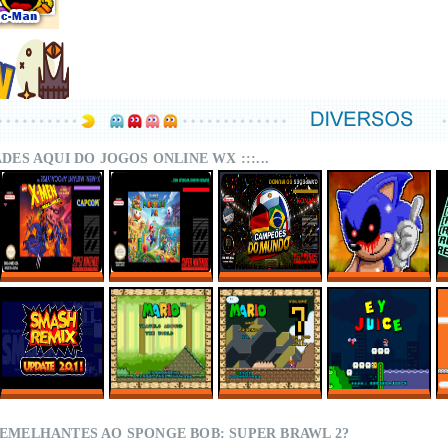
DADES AQUI DO JOGOS ONLINE WX :::...
X-MEN – MUTANT
SUPER MARIO
CAMPEÕES DO
SONIC.EXE – THE
APOCALYPSE
WORLD MIX ONLINE
MUNDO (ISS)
ORIGINAL GAME
REBALANCED
ONLINE
ONLINE
ONLINE
SMASH REMIX 2.0.1
MARIO TRAVELS
SMWC VANILLA LDC
EY JUICE – SUPER
ONLINE
AROUND THE
5 – AROUND THE
MARIO WORLD
WORLD
WORLD
HACKS
EMELHANTES AO SPONGE BOB: SUPER BRAWL 2?