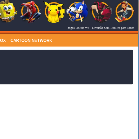
Jogos Online Wx
- Diversão Sem Limites para Todos!
RSS Feed
Comments
LOX
CARTOON NETWORK