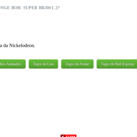
NGE BOB: SUPER BRAWL 2?
ra da Nickelodeon.
nhos Animados
Jogos de Luta
Jogos do Avatar
Jogos do Bob Esponja