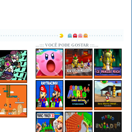
...::: VOCÊ PODE GOSTAR :::...
SUPER MARIO 64
SUPER MARIO 64
SUPER MARIO 64
KIRBY EDITION
PC PORT –
PC PORT –
FNF RESCRIPT:
BOWSER (+JR)
CHARACTER
BLUEBALLED
MOVESET V1.1
SELECT:
PRINCESS PEACH
SUPER MARIO 64
MARIO 64 SONIC
SORA MARIO
RTX ONLINE
EDITION PLUS
[N64(FIX) + PC]
V2.2.2
OF JUMPS AND
PLATFORMS –
SUPER MARIO
WORLD HACKS