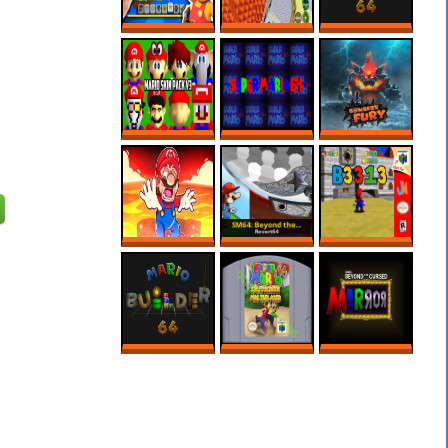
3D MARIO MAKER
CREEPY SECRET
MARIO BUILDER
IS HERE?!
IN REGULAR 64
64 ROM HACK –
ROBLOX
MARIO MAKER
SUPER MARIO 64
SUPER MARIO
BOWSER FURY
PC PORT – MODS
64’S SCARIEST
ONLINE NO PC
– MARIO SKIN
ROM HACK
PACK
MARIO MAKER,
SM64: BEYOND
B3313 (V0.7)
MAS SÓ VALEM
THE CURSED
FASES NA LAVA!
MIRROR 1.3
MARIO BUILDER
SUPER MARIO 64
SM64: BEYOND
64
SPLIT SCREEN
THE CURSED
MULTIPLAYER
MIRROR