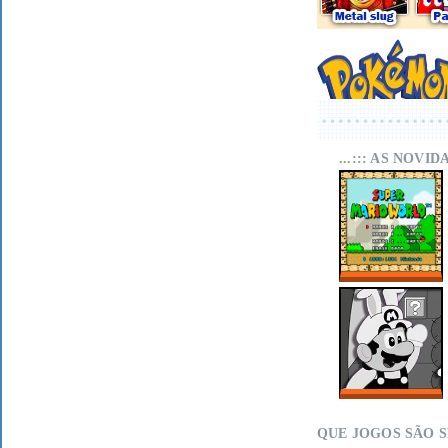
...::: AS NOVI
SUPER MARIO
WORLD SA-1
ONLINE
MARIO LAND
WITHIN ON MIT
SCRATCH
QUE JOGOS SÃO S