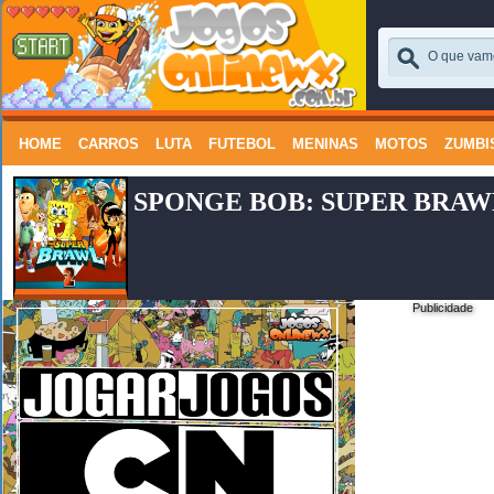
HOME
CARROS
LUTA
FUTEBOL
MENINAS
MOTOS
ZUMBI
SPONGE BOB: SUPER BRAW
Publicidade