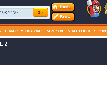
S
TERROR
2 JOGADORES
SONIC EXE
STREET FIGHTER
ROB
L 2