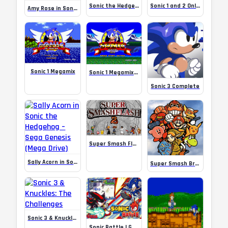
Sonic the Hedgehog 2: Pink Edition
Sonic 1 and 2 Online
Amy Rose in Sonic the Hedgehog 2
Sonic 1 Megamix
Sonic 1 Megamix (v3.0)
Sonic 3 Complete
Super Smash Flash 2 v0.7
Sally Acorn in Sonic the Hedgehog – Sega Genesis (Mega Drive)
Super Smash Brothers Flash
Sonic 3 & Knuckles: The Challenges
Sonic Battle | Gbafun