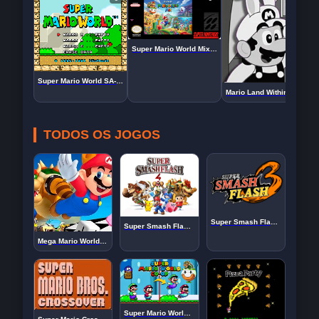
Super Mario World Mix Online
Super Mario World SA-1 Online
Mario Land Within On MIT Scratch
TODOS OS JOGOS
Super Smash Flash 3
Super Smash Flash 4
Mega Mario World: Another Universe
Super Mario World – 2 Players CO-OP ROM