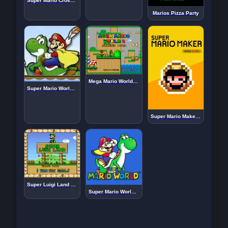
Super Mario Crossover Offline
Marios Pizza Party
Mega Mario World 2 – Awakened Power
Super Mario World 1.0 APK
Super Mario Maker World Engine 3.4.3F V3
Super Luigi Land by Gamma V
Super Mario World | SNES