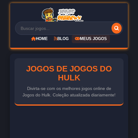
HOME
BLOG
MEUS JOGOS
JOGOS DE JOGOS DO
HULK
Divirta-se com os melhores jogos online de
Jogos do Hulk. Coleção atualizada diariamente!