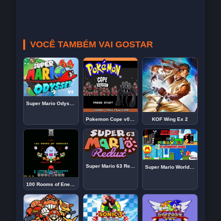
VOCÊ TAMBÉM VAI GOSTAR
Super Mario Odyssey 64 V5
Pokemon Cope v0.9.5
KOF Wing Ex 2
Super Mario 63 Redux online
Super Mario World 30th Anniversary Edition para SNES (VERSÃO ATUALIZADA)
100 Rooms of Enemies by Daizo Dee Von