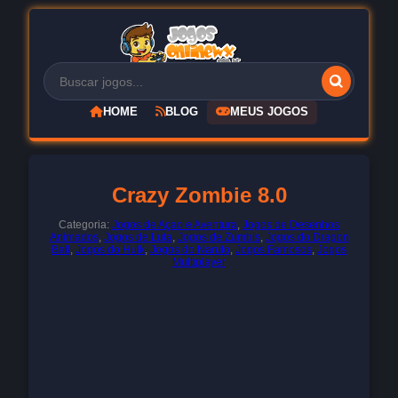
HOME
BLOG
MEUS JOGOS
Crazy Zombie 8.0
Categoria:
Jogos de Açao e Aventura
,
Jogos de Desenhos
Animados
,
Jogos de Luta
,
Jogos de Zumbis
,
Jogos do Dragon
Ball
,
Jogos do Hulk
,
Jogos do Naruto
,
Jogos Famosos
,
Jogos
Multiplayer