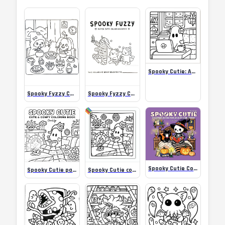
Spooky Cutie: Adorable Creepy Creatures in Cozy Hygge Moments Coloring Book by Coco Wyo
Spooky Fyzzy Coloring Pages #2
Spooky Fyzzy Coloring Pages #1
Spooky Cutie Coloring Book
Spooky Cutie para Colorir
Spooky Cutie coloring pages