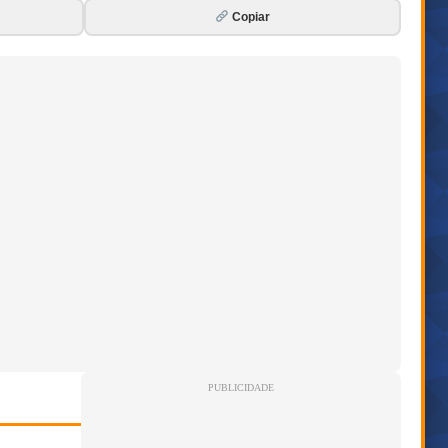
Copiar
PUBLICIDADE