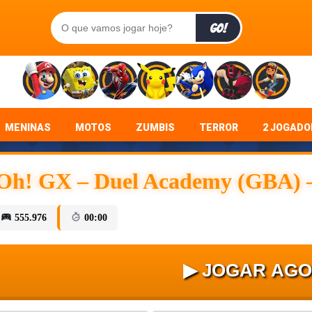
GO!
MENINAS
MOTOS
ZUMBIS
TERROR
2 JOGADO
Oh! GX – Duel Academy (GBA) –
555.976
00:00
▶ JOGAR AG