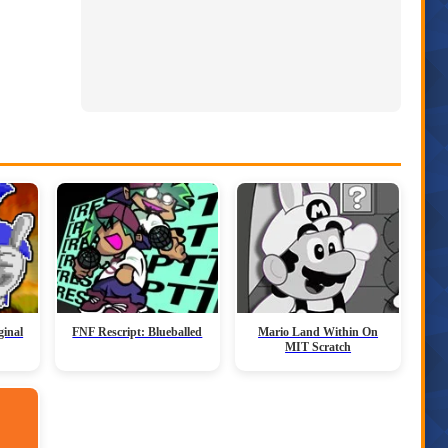
ginal
FNF Rescript: Blueballed
Mario Land Within On
MIT Scratch