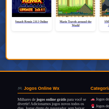
Smash Remix 2.0.1 Online
Mario Travels around the
SMW
World
Categori
Jogos Online Wx
Jogos de
Milhares de
jogos online grátis
para você se
divertir! Adicionamos jogos novos todos os
Jogos de
dias. Jogue direto do navegador, sem baixar