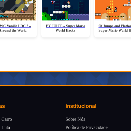
C Vanilla LDC 5 –
EY JUICE – Super Mario
Of Jumps and Platfo
Around the World
World Hacks
Super Mario World 
as
Institucional
Sobre Nós
 Carro
Política de Privacidade
 Luta