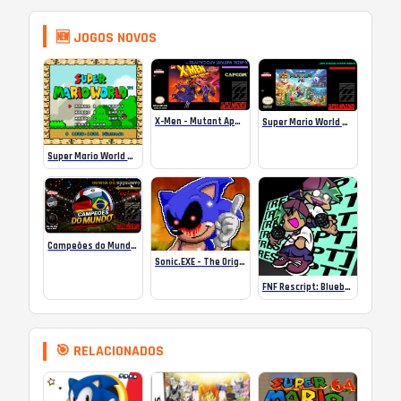
🆕 JOGOS NOVOS
X-Men – Mutant Apocalypse Rebalanced Online
Super Mario World Mix Online
Super Mario World SA-1 Online
Campeões do Mundo (ISS) Online
Sonic.EXE – The Original Game Online
FNF Rescript: Blueballed
🎯 RELACIONADOS