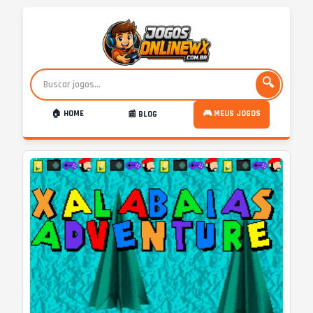
🔍
🏠 HOME
🎮 MEUS JOGOS
📰 BLOG