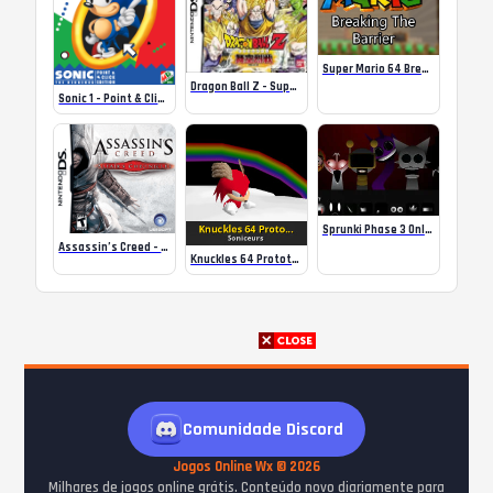
Super Mario 64 Breaking The Barrier
Dragon Ball Z – Supersonic Warriors (K)(ProjectG)
Sonic 1 – Point & Click Edition
Sprunki Phase 3 Online
Assassin’s Creed – Altair’s Chronicles (USA)
Knuckles 64 Prototype – Super Mario 64
Comunidade Discord
Jogos Online Wx © 2026
Milhares de jogos online grátis. Conteúdo novo diariamente para