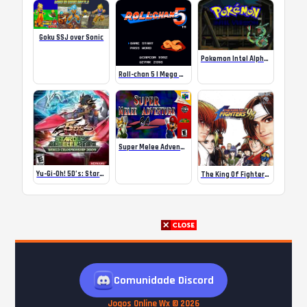
Goku SSJ over Sonic
Pokemon Intel Alpha 1.0.2
Roll-chan 5 | Mega Man 5
Super Melee Adventure 64 – Mario
Yu-Gi-Oh! 5D’s: Stardust Accelerator – World Championship 2009
The King Of Fighters ’98 – PS1
Comunidade Discord
Jogos Online Wx © 2026