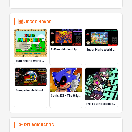
🆕 JOGOS NOVOS
X-Men – Mutant Apocalypse Rebalanced Online
Super Mario World Mix Online
Super Mario World SA-1 Online
Campeões do Mundo (ISS) Online
Sonic.EXE – The Original Game Online
FNF Rescript: Blueballed
🎯 RELACIONADOS