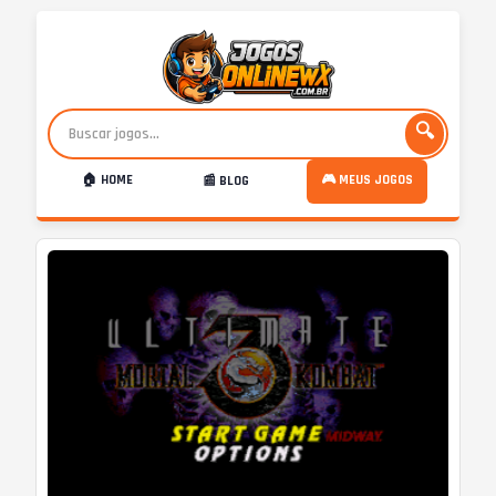
🔍
🏠 HOME
🎮 MEUS JOGOS
📰 BLOG