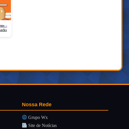
rms –
Hacks
Nossa Rede
Grupo Wx
Site de Notícias