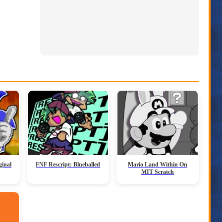
ginal
FNF Rescript: Blueballed
Mario Land Within On
MIT Scratch