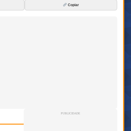
Copiar
PUBLICIDADE