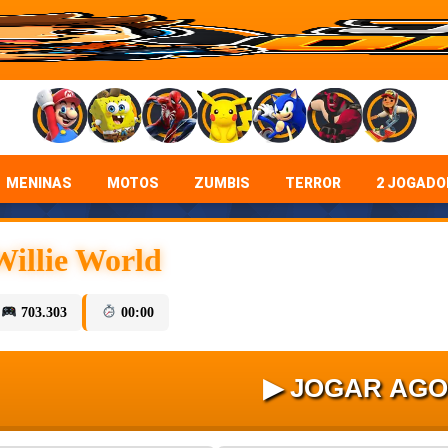
MENINAS
MOTOS
ZUMBIS
TERROR
2 JOGADO
Willie World
703.303
00:00
▶ JOGAR AG