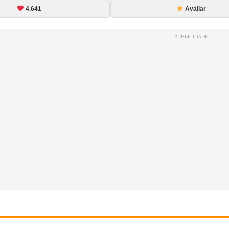
4.641
Avaliar
PUBLICIDADE