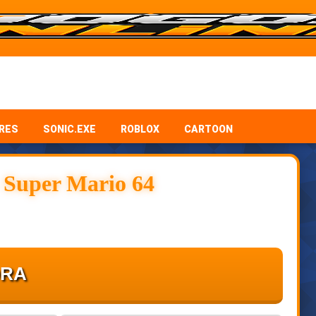
RES
SONIC.EXE
ROBLOX
CARTOON
 Super Mario 64
ORA