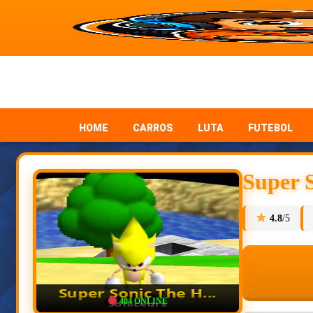
HOME
CARROS
LUTA
FUTEBOL
Super 
4.8
/5
404
ONLINE