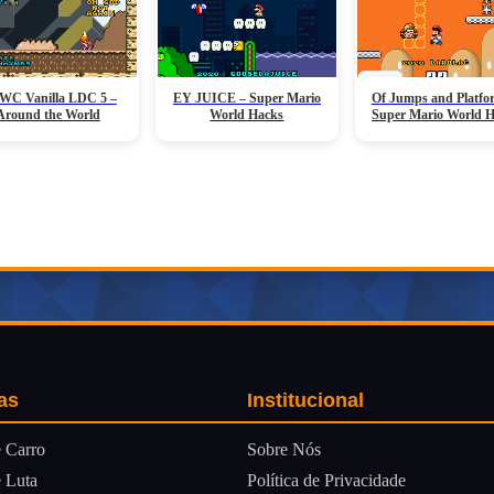
C Vanilla LDC 5 –
EY JUICE – Super Mario
Of Jumps and Platfo
Around the World
World Hacks
Super Mario World 
as
Institucional
Sobre Nós
 Carro
Política de Privacidade
 Luta