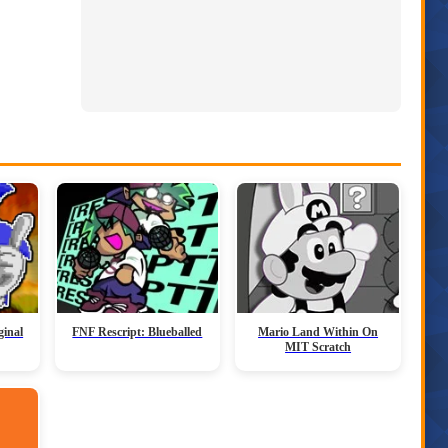
ginal
FNF Rescript: Blueballed
Mario Land Within On
MIT Scratch