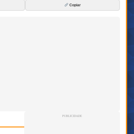
Copiar
PUBLICIDADE