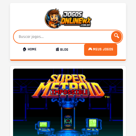
🔍
🏠 HOME
🎮 MEUS JOGOS
📰 BLOG