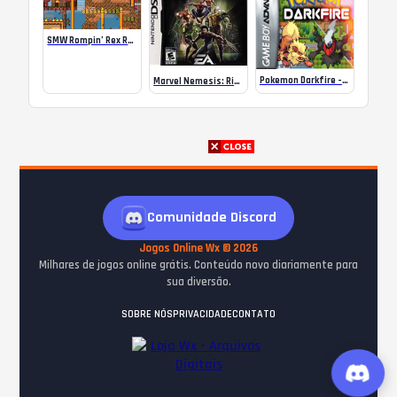
SMW Rompin’ Rex Rally [1-4]
Pokemon Darkfire – GBA
Marvel Nemesis: Rise of the Imperfects
Comunidade Discord
Jogos Online Wx © 2026
Milhares de jogos online grátis. Conteúdo novo diariamente para
sua diversão.
SOBRE NÓS
PRIVACIDADE
CONTATO