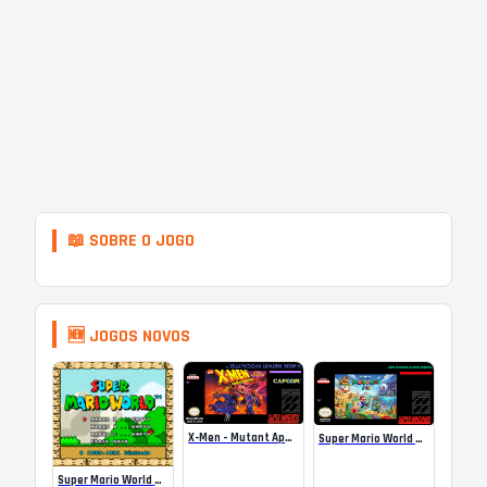
📖 SOBRE O JOGO
🆕 JOGOS NOVOS
X-Men – Mutant Apocalypse Rebalanced Online
Super Mario World Mix Online
Super Mario World SA-1 Online