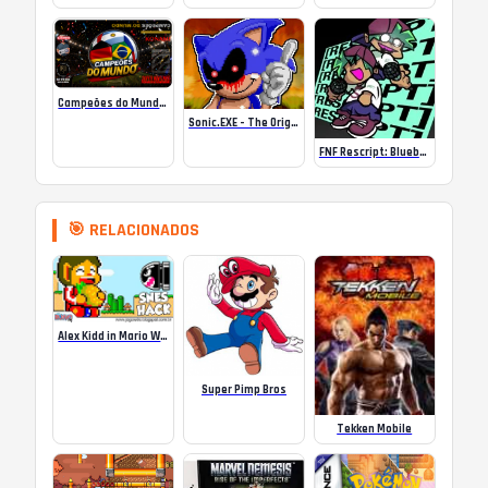
Campeões do Mundo (ISS) Online
Sonic.EXE – The Original Game Online
FNF Rescript: Blueballed
🎯 RELACIONADOS
Alex Kidd in Mario World no Super Nintendo
Super Pimp Bros
Tekken Mobile