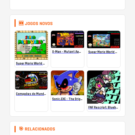
🆕 JOGOS NOVOS
X-Men – Mutant Apocalypse Rebalanced Online
Super Mario World Mix Online
Super Mario World SA-1 Online
Campeões do Mundo (ISS) Online
Sonic.EXE – The Original Game Online
FNF Rescript: Blueballed
🎯 RELACIONADOS