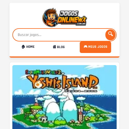
🔍
🏠 HOME
🎮 MEUS JOGOS
📰 BLOG