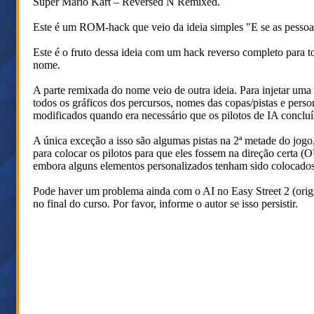
Super Mario Kart – Reversed N Remixed.
Este é um ROM-hack que veio da ideia simples "E se as pessoas 
Este é o fruto dessa ideia com um hack reverso completo para to
nome.
A parte remixada do nome veio de outra ideia. Para injetar uma n
todos os gráficos dos percursos, nomes das copas/pistas e pers
modificados quando era necessário que os pilotos de IA concluí
A única exceção a isso são algumas pistas na 2ª metade do jogo, 
para colocar os pilotos para que eles fossem na direção certa (O
embora alguns elementos personalizados tenham sido colocados
Pode haver um problema ainda com o AI no Easy Street 2 (origin
no final do curso. Por favor, informe o autor se isso persistir.