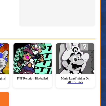
ginal
FNF Rescript: Blueballed
Mario Land Within On
MIT Scratch