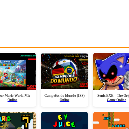
er Mario World Mix
Campeões do Mundo (ISS)
Sonic.EXE – The Ori
Online
Online
Game Online