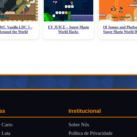
C Vanilla LDC 5 –
EY JUICE – Super Mario
Of Jumps and Platfo
Around the World
World Hacks
Super Mario World 
as
Institucional
Sobre Nós
 Carro
Política de Privacidade
 Luta