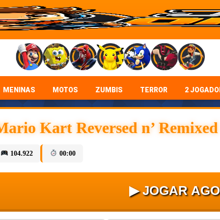
MENINAS
MOTOS
ZUMBIS
TERROR
2 JOGADO
Mario Kart Reversed n’ Remixed
104.922
00:00
▶ JOGAR AG