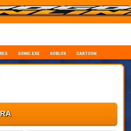
RES
SONIC.EXE
ROBLOX
CARTOON
ORA