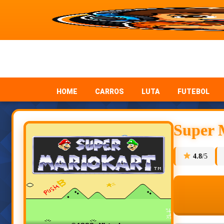
HOME
CARROS
LUTA
FUTEBOL
Super 
4.8
/5