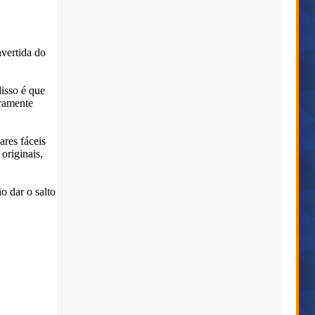
nvertida do
disso é que
iramente
ares fáceis
originais,
o dar o salto