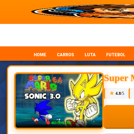
HOME
CARROS
LUTA
FUTEBOL
Super M
4.8
/5
463
ONLINE