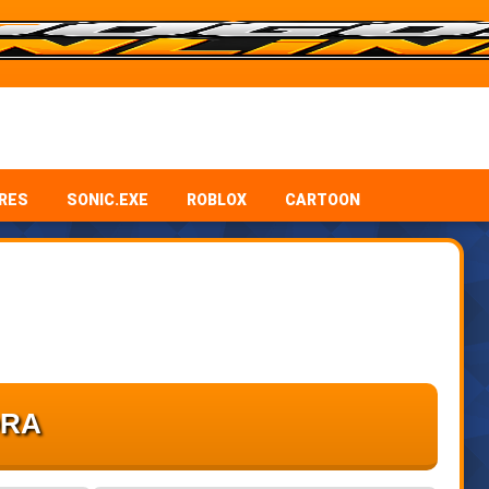
RES
SONIC.EXE
ROBLOX
CARTOON
ORA