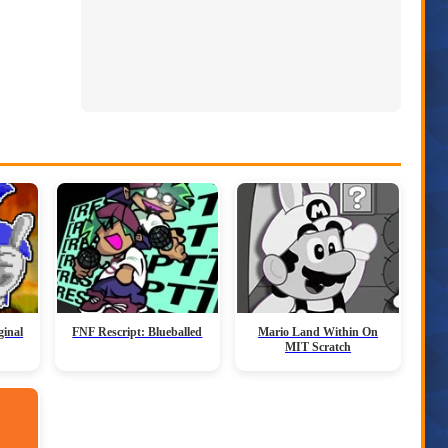
ginal
FNF Rescript: Blueballed
Mario Land Within On
MIT Scratch