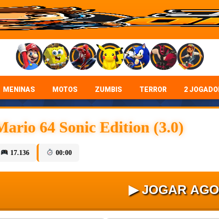
MENINAS
MOTOS
ZUMBIS
TERROR
2 JOGADO
ario 64 Sonic Edition (3.0)
17.136
00:00
▶ JOGAR AG