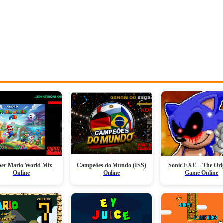
er Mario World Mix
Campeões do Mundo (ISS)
Sonic.EXE – The Ori
Online
Online
Game Online