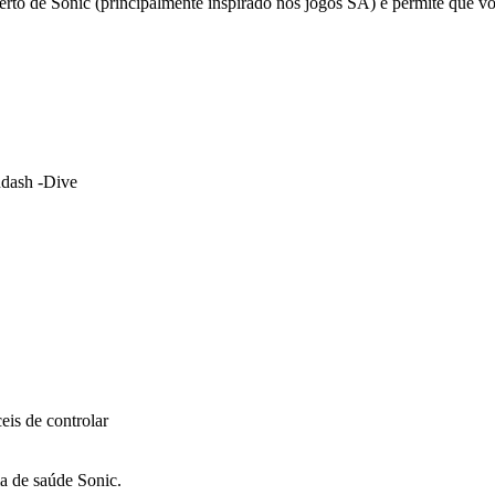
erto de Sonic (principalmente inspirado nos jogos SA) e permite que vo
ndash -Dive
eis de controlar
ma de saúde Sonic.