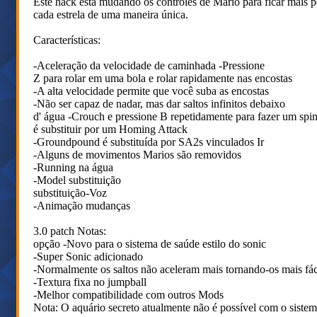
Este hack está mudando os controles de Mario para ficar mais p
cada estrela de uma maneira única.
Características:
-Aceleração da velocidade de caminhada -Pressione
Z para rolar em uma bola e rolar rapidamente nas encostas
-A alta velocidade permite que você suba as encostas
-Não ser capaz de nadar, mas dar saltos infinitos debaixo
d' água -Crouch e pressione B repetidamente para fazer um spi
é substituir por um Homing Attack
-Groundpound é substituída por SA2s vinculados Ir
-Alguns de movimentos Marios são removidos
-Running na água
-Model substituição
substituição-Voz
-Animação mudanças
3.0 patch Notas:
opção -Novo para o sistema de saúde estilo do sonic
-Super Sonic adicionado
-Normalmente os saltos não aceleram mais tornando-os mais fác
-Textura fixa no jumpball
-Melhor compatibilidade com outros Mods
Nota: O aquário secreto atualmente não é possível com o siste