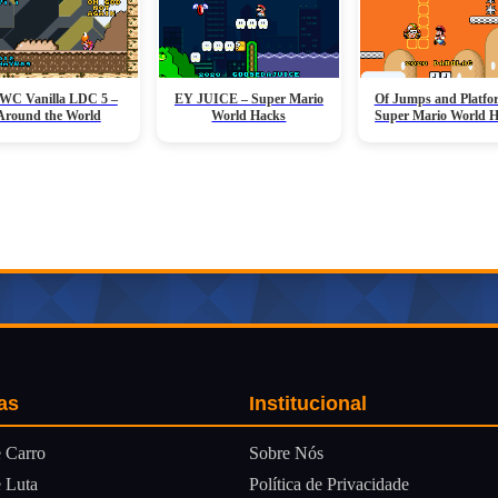
C Vanilla LDC 5 –
EY JUICE – Super Mario
Of Jumps and Platfo
Around the World
World Hacks
Super Mario World 
as
Institucional
Sobre Nós
 Carro
Política de Privacidade
 Luta