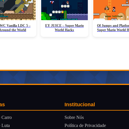
C Vanilla LDC 5 –
EY JUICE – Super Mario
Of Jumps and Platfo
Around the World
World Hacks
Super Mario World 
as
Institucional
Sobre Nós
 Carro
Política de Privacidade
 Luta