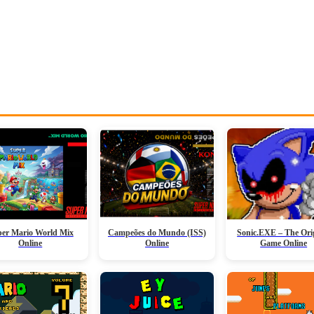
er Mario World Mix
Campeões do Mundo (ISS)
Sonic.EXE – The Ori
Online
Online
Game Online