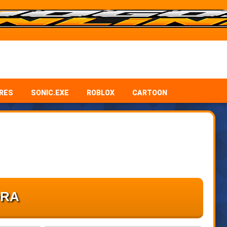
RES
SONIC.EXE
ROBLOX
CARTOON
ORA