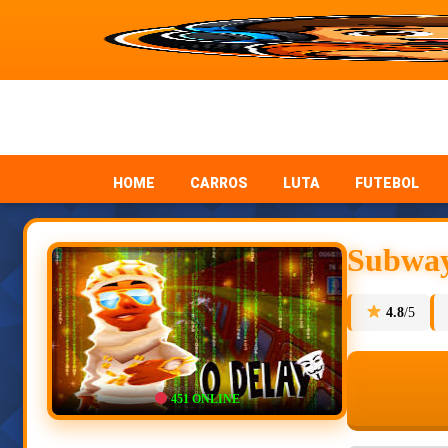
HOME
CARROS
LUTA
FUTEBOL
Subway
4.8
/5
451
ONLINE