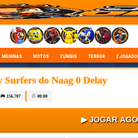
MENINAS
MOTOS
ZUMBIS
TERROR
2 JOGADO
 Surfers do Naag 0 Delay
156.707
00:00
▶ JOGAR AG