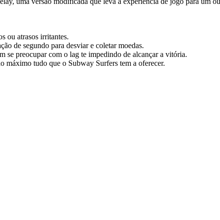
lay, uma versão modificada que leva a experiência de jogo para um ou
 ou atrasos irritantes.
ação de segundo para desviar e coletar moedas.
se preocupar com o lag te impedindo de alcançar a vitória.
ao máximo tudo que o Subway Surfers tem a oferecer.