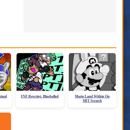
ginal
FNF Rescript: Blueballed
Mario Land Within On
MIT Scratch