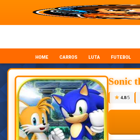
HOME
CARROS
LUTA
FUTEBOL
Sonic t
4.8
/5