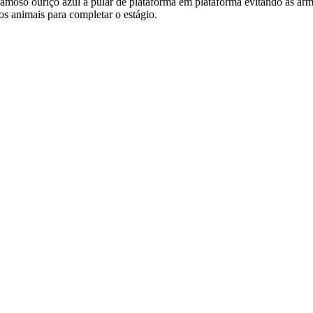
moso ouriço azul a pular de plataforma em plataforma evitando as arm
os animais para completar o estágio.