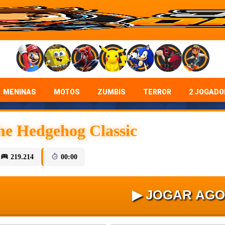
MENINAS
MOTOS
ZUMBIS
TERROR
2 JOGADO
he Hedgehog Classic
219.214
00:00
▶ JOGAR AG