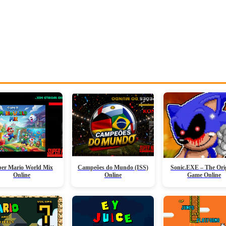
er Mario World Mix
Campeões do Mundo (ISS)
Sonic.EXE – The Ori
Online
Online
Game Online