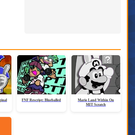
ginal
FNF Rescript: Blueballed
Mario Land Within On
MIT Scratch