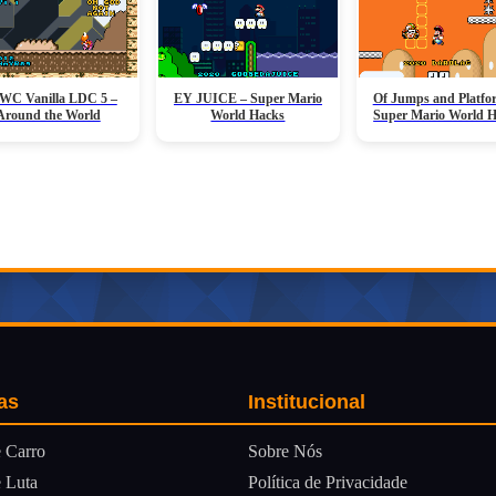
C Vanilla LDC 5 –
EY JUICE – Super Mario
Of Jumps and Platfo
Around the World
World Hacks
Super Mario World 
as
Institucional
Sobre Nós
 Carro
Política de Privacidade
 Luta