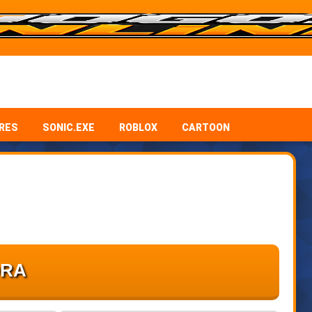
RES
SONIC.EXE
ROBLOX
CARTOON
ORA