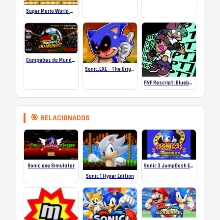
Super Mario World SA-1 Online
Campeões do Mundo (ISS) Online
Sonic.EXE – The Original Game Online
FNF Rescript: Blueballed
🎯 RELACIONADOS
Sonic 3 JumpDash Edition
Sonic.exe Simulator
Sonic 1 Hyper Edition