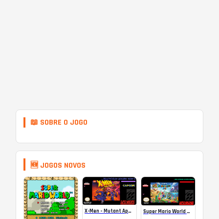
📖 SOBRE O JOGO
🆕 JOGOS NOVOS
X-Men – Mutant Apocalypse Rebalanced Online
Super Mario World Mix Online