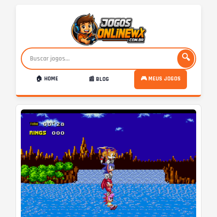
🔍
🏠 HOME
🎮 MEUS JOGOS
📰 BLOG