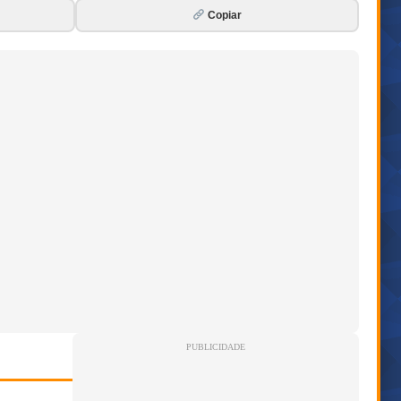
Copiar
PUBLICIDADE