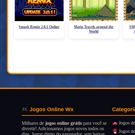
Smash Remix 2.0.1 Online
Mario Travels around the
SMW
World
Categori
Jogos Online Wx
Jogos de
Milhares de
jogos online grátis
para você se
divertir! Adicionamos jogos novos todos os
Jogos de
dias. Jogue direto do navegador, sem baixar