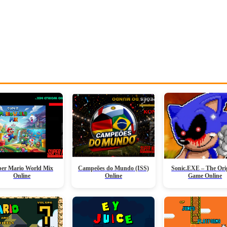
er Mario World Mix
Campeões do Mundo (ISS)
Sonic.EXE – The Ori
Online
Online
Game Online