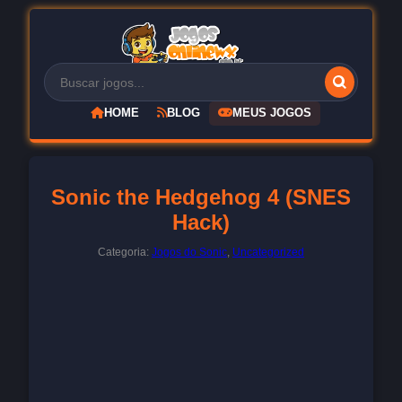
HOME
BLOG
MEUS JOGOS
Sonic the Hedgehog 4 (SNES
Hack)
Categoria:
Jogos do Sonic
,
Uncategorized