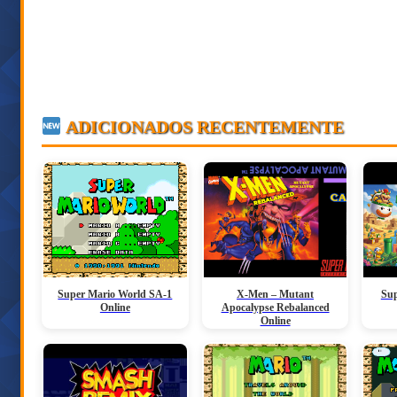
ADICIONADOS RECENTEMENTE
Super Mario World SA-1
X-Men – Mutant
Sup
Online
Apocalypse Rebalanced
Online