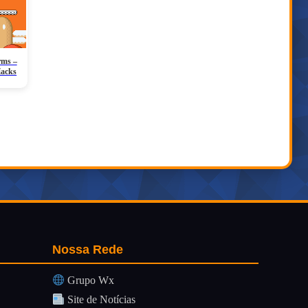
rms –
Hacks
Nossa Rede
Grupo Wx
Site de Notícias