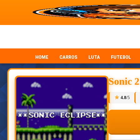
HOME
CARROS
LUTA
FUTEBOL
Sonic 2
4.8
/5