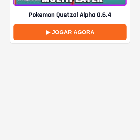
Pokemon Quetzal Alpha 0.6.4
▶ JOGAR AGORA