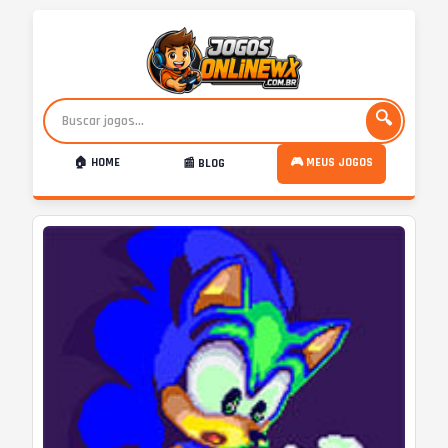
🔍
🏠 HOME
🎮 MEUS JOGOS
📰 BLOG