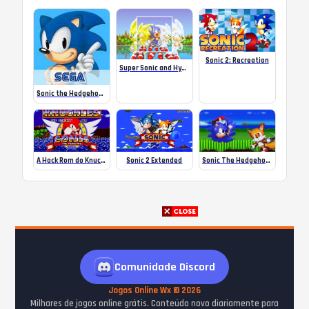
Sonic 2: Recreation
Super Sonic and Hyper Sonic in Sonic 1
Sonic the Hedgehog Classic Online
A Hack Rom do Knucles em Sonic 1!
Sonic The Hedgehog 2 but I want to die
Sonic 2 Extended
Comunidade Discord
Jogos Online Wx © 2026
Milhares de jogos online grátis. Conteúdo novo diariamente para