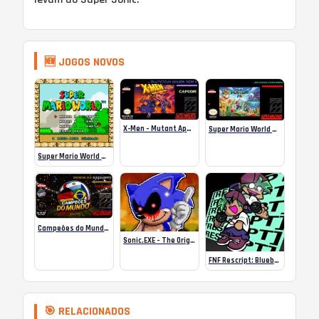
🆕 JOGOS NOVOS
X-Men – Mutant Apocalypse Rebalanced Online
Super Mario World Mix Online
Super Mario World SA-1 Online
Campeões do Mundo (ISS) Online
Sonic.EXE – The Original Game Online
FNF Rescript: Blueballed
🎯 RELACIONADOS