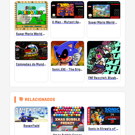
X-Men – Mutant Apocalypse Rebalanced Online
Super Mario World Mix Online
Super Mario World SA-1 Online
Campeões do Mundo (ISS) Online
Sonic.EXE – The Original Game Online
FNF Rescript: Blueballed
🎯 RELACIONADOS
Ravenfield
Sonic in Streets of Rage 3