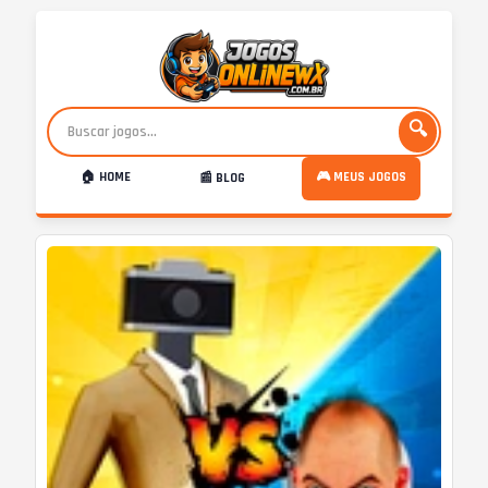
🔍
🏠 HOME
🎮 MEUS JOGOS
📰 BLOG