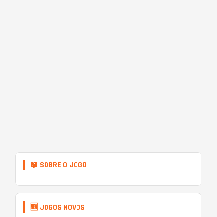
📖 SOBRE O JOGO
🆕 JOGOS NOVOS