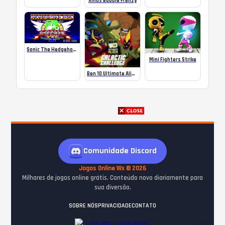
Xmas Bubble Frenzy
Sonic The Hedgehog 2 ✪ Chaos Knuckles
Mini Fighters Strike
Ben 10 Ultimate Alien Galactic Challenge
Comunidade Discord
Jogos Online Wx © 2026
Milhares de jogos online grátis. Conteúdo novo diariamente para
sua diversão.
SOBRE NÓS
PRIVACIDADE
CONTATO