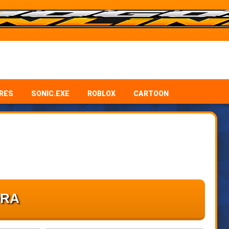
RES
SONIC.EXE
ROBLOX
CARTOON
ORA