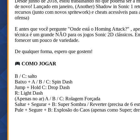
Desde junho de 2018, estou trabalhando no que poderia ser a m
de novo! Lançado em janeiro, (Another) Shadow in Sonic 1 ret
recursos (junto com novos spritework) e cheats acessíveis par
ofensa)
E antes que você pergunte "Onde está o Homing Attack?" , ap
técnica é um grande NÃO para os jogos Sonic 2D clássicos. En
fornecer um pouco de variedade.
De qualquer forma, espero que gostem!
COMO JOGAR
B / C: salto
Baixo + A / B / C: Spin Dash
Jump + Hold C: Drop Dash
R: Light Dash
(Apenas no ar) A / B / C: Rolagem Forçada
Saltar + Segurar + B: Super Sombra / Reverter (precisa de 6 es
Pule + Segure + B: Explosão do Caos (apenas como Super; dre