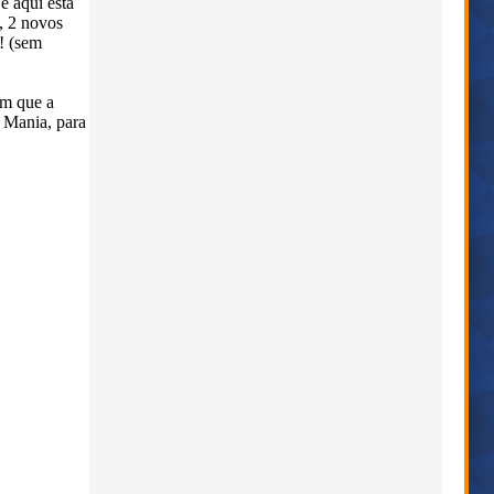
e aqui está
, 2 novos
! (sem
am que a
 Mania, para