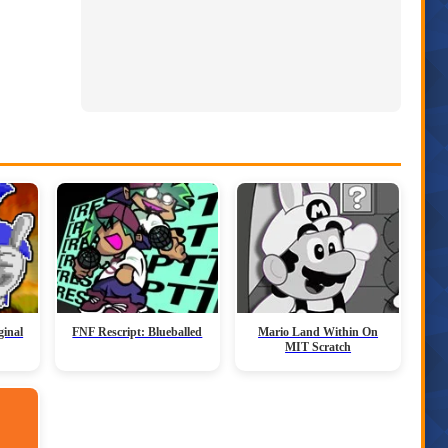
ginal
FNF Rescript: Blueballed
Mario Land Within On
MIT Scratch