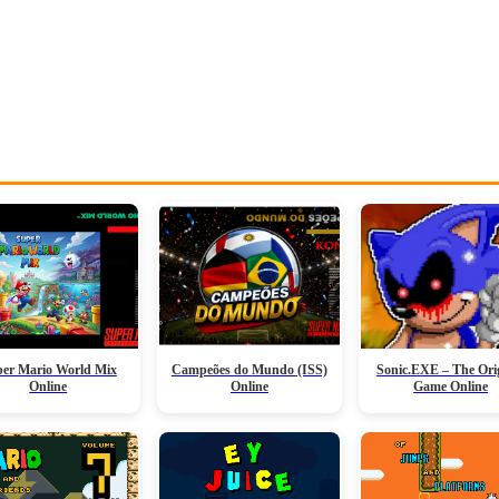
er Mario World Mix
Campeões do Mundo (ISS)
Sonic.EXE – The Ori
Online
Online
Game Online