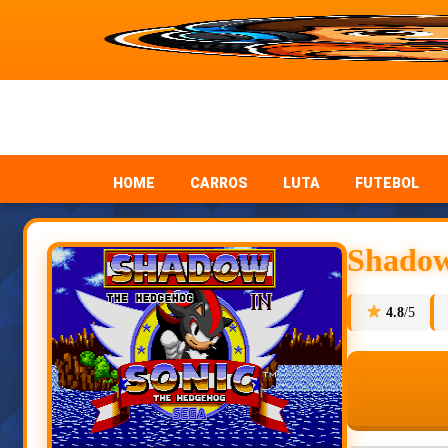
HOME
CARROS
LUTA
FUTEBOL
Shadow
4.8
/5