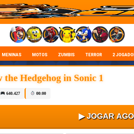
MENINAS
MOTOS
ZUMBIS
TERROR
2 JOGADO
 the Hedgehog in Sonic 1
640.427
00:00
▶ JOGAR AG