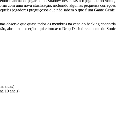
elhor maneira de jogar como Shadow neste clássico jogo 2D do Sonic, 
orna com uma nova atualização, incluindo algumas pequenas correções
a aqueles jogadores preguiçosos que não sabem o que é um Game Genie 
enas observe que quase todos os membros na cena do hacking concord
tão, abri uma exceção aqui e trouxe o Drop Dash diretamente do Sonic
meraldas)
na 10 anéis)