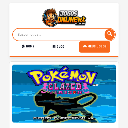
🔍
🏠 HOME
🎮 MEUS JOGOS
📰 BLOG