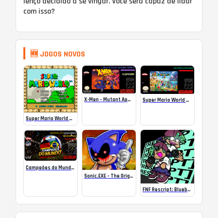
lenço decidido a se vingar. Você será capaz de lidar
com isso?
🆕 JOGOS NOVOS
X-Men – Mutant Apocalypse Rebalanced Online
Super Mario World Mix Online
Super Mario World SA-1 Online
Campeões do Mundo (ISS) Online
Sonic.EXE – The Original Game Online
FNF Rescript: Blueballed