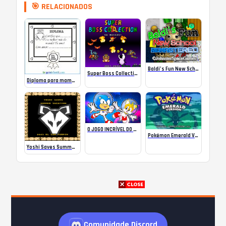
🎯 RELACIONADOS
Baldi’s Fun New School Remastered 1.4.7
Super Boss Collection
Diploma para mamães. Desenhos para colorir
O JOGO INCRÍVEL DO SONIC NO ESPAÇO!
Pokémon Emerald Version | Game Boy Advance
Yoshi Saves Summer Vacation
Comunidade Discord