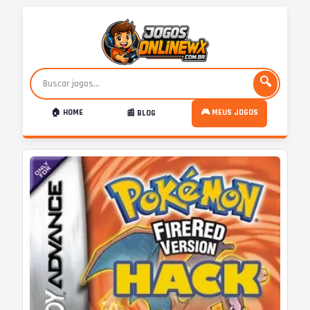
🔍
🏠 HOME
🎮 MEUS JOGOS
📰 BLOG