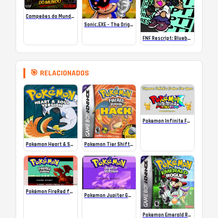
Campeões do Mundo (ISS) Online
Sonic.EXE – The Original Game Online
FNF Rescript: Blueballed
🎯 RELACIONADOS
Pokemon Infinite Fusion Unblocked
Pokemon Heart & Soul v1.1.6
Pokemon Tier Shift ROM
Pokémon FireRed for GBA ᴴᴰ Full Playthrough
Pokemon Jupiter GBA Rom
Pokemon Emerald Rogue ROM