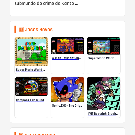
submundo do crime de Kanto ...
🆕 JOGOS NOVOS
X-Men – Mutant Apocalypse Rebalanced Online
Super Mario World Mix Online
Super Mario World SA-1 Online
Campeões do Mundo (ISS) Online
Sonic.EXE – The Original Game Online
FNF Rescript: Blueballed