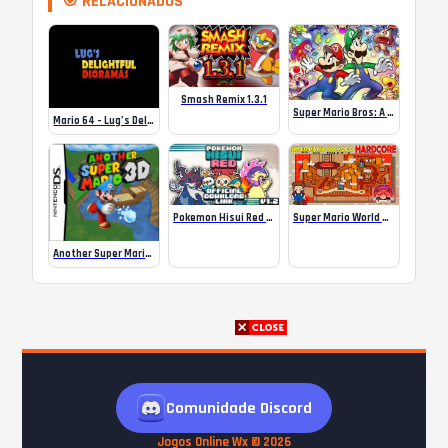
🎯 RELACIONADOS
Smash Remix 1.3.1
Super Mario Bros: A Multiplayer Adventure!
Mario 64 – Lug’s Delightful Dioramas
Super Mario World NO MODO HARD
Pokemon Hisui Red Version: Completed v1.2
Another Super Mario 3D
Comunidade Discord
Jogos Online Wx © 2026