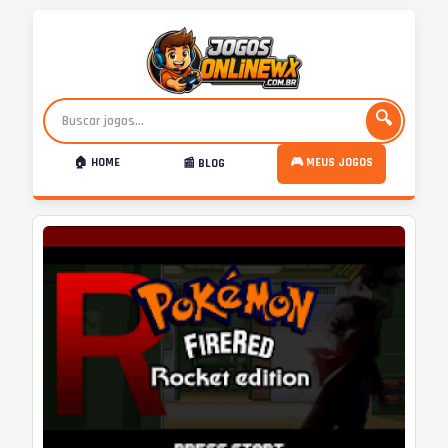
🔍
🏠 HOME
🎮 MEUS JOGOS
📰 BLOG