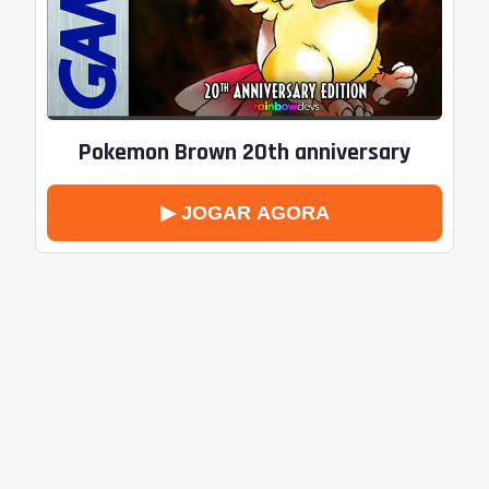
Pokemon Brown 20th anniversary
▶ JOGAR AGORA