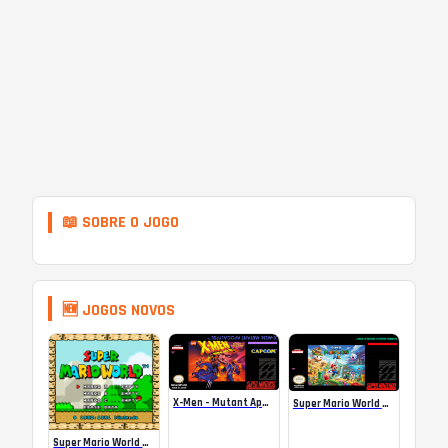
📖 SOBRE O JOGO
🆕 JOGOS NOVOS
X-Men – Mutant Apocalypse Rebalanced Online
Super Mario World Mix Online
Super Mario World SA-1 Online