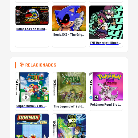
Campeões do Mundo (ISS) Online
Sonic.EXE – The Original Game Online
FNF Rescript: Blueballed
🎯 RELACIONADOS
Pokémon Pearl Slotmod – NDS
Super Mario 64 DS – Em Português – Nintendo DS
The Legend of Zelda – Four Swords Anniversary Edition (PTBR)