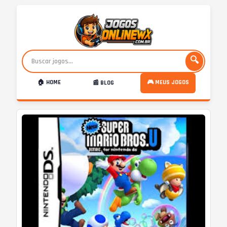
🔍
🏠 HOME
🎮 MEUS JOGOS
📰 BLOG