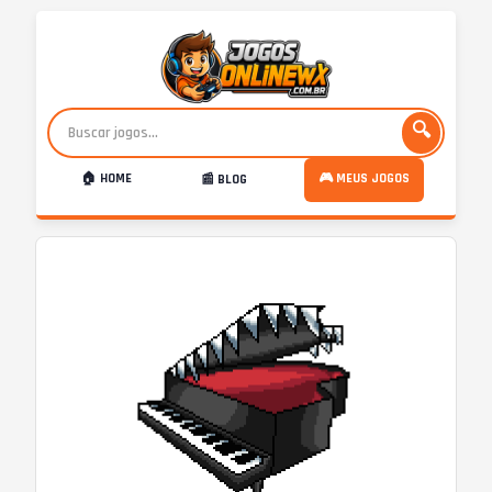
🔍
🏠 HOME
🎮 MEUS JOGOS
📰 BLOG