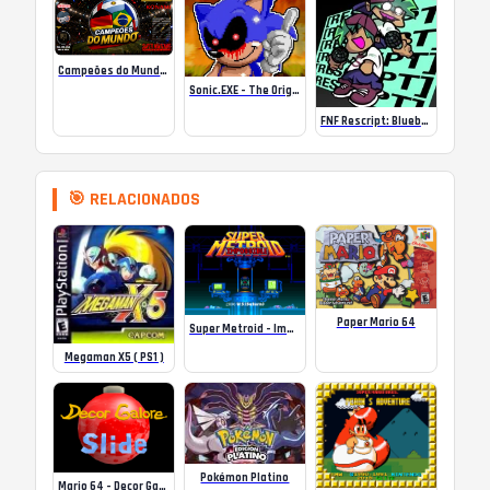
Campeões do Mundo (ISS) Online
Sonic.EXE – The Original Game Online
FNF Rescript: Blueballed
🎯 RELACIONADOS
Paper Mario 64
Super Metroid – Impossible
Megaman X5 ( PS1 )
Pokémon Platino
Mario 64 – Decor Galore Slide