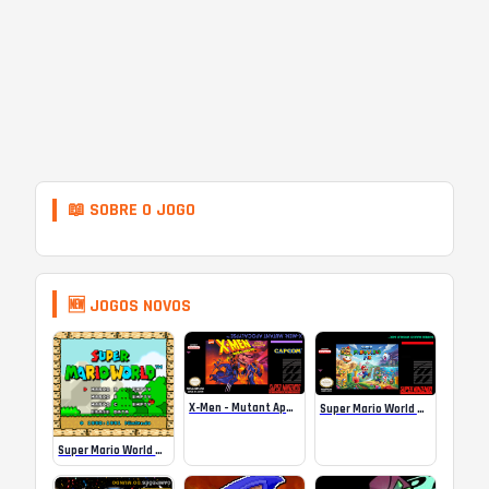
📖 SOBRE O JOGO
🆕 JOGOS NOVOS
X-Men – Mutant Apocalypse Rebalanced Online
Super Mario World Mix Online
Super Mario World SA-1 Online