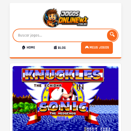
🔍
🏠 HOME
🎮 MEUS JOGOS
📰 BLOG