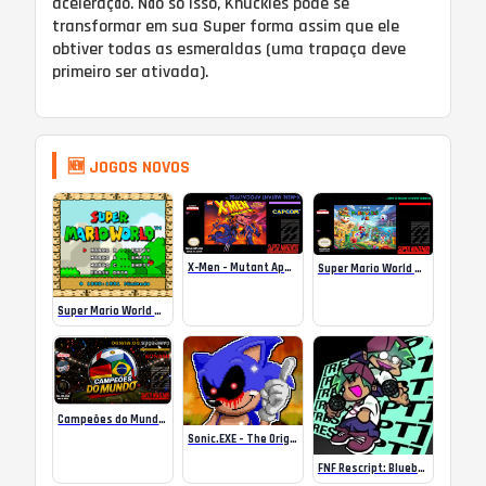
aceleração. Não só isso, Knuckles pode se
transformar em sua Super forma assim que ele
obtiver todas as esmeraldas (uma trapaça deve
primeiro ser ativada).
🆕 JOGOS NOVOS
X-Men – Mutant Apocalypse Rebalanced Online
Super Mario World Mix Online
Super Mario World SA-1 Online
Campeões do Mundo (ISS) Online
Sonic.EXE – The Original Game Online
FNF Rescript: Blueballed