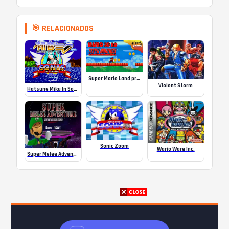
🎯 RELACIONADOS
Super Mario Land pra SUPER NINTENDO EM 3D!
Violent Storm
Hatsune Miku In Sonic The Hedgehog (SHC2025)
Sonic Zoom
Wario Ware Inc.
Super Melee Adventure 64 – Luigi