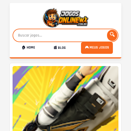
🔍
🏠 HOME
🎮 MEUS JOGOS
📰 BLOG