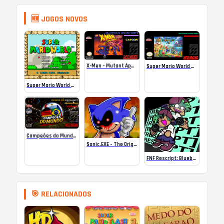
🆕 JOGOS NOVOS
X-Men – Mutant Apocalypse Rebalanced Online
Super Mario World Mix Online
Super Mario World SA-1 Online
Campeões do Mundo (ISS) Online
Sonic.EXE – The Original Game Online
FNF Rescript: Blueballed
🎯 RELACIONADOS