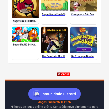
Super Mario Flash 3.0
Coragem, o Cão Covarde | Medo do Faraó | Cartoon Network
Angry Birds HD Halloween
Super MARIO 64 MAS NÓS TEMOS UMA DOZE
Wolfenstein 3D – MS-DOS
No Transportinador da Destruição
Comunidade Discord
Jogos Online Wx © 2026
Milhares de jogos online grátis. Conteúdo novo diariamente para