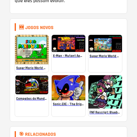
que eles possam evoluir.
🆕 JOGOS NOVOS
X-Men – Mutant Apocalypse Rebalanced Online
Super Mario World Mix Online
Super Mario World SA-1 Online
Campeões do Mundo (ISS) Online
Sonic.EXE – The Original Game Online
FNF Rescript: Blueballed
🎯 RELACIONADOS