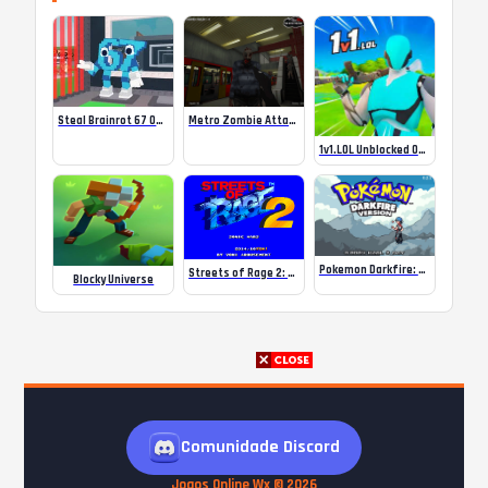
Steal Brainrot 67 Online
Metro Zombie Attack Subway 3D
1v1.LOL Unblocked Official
Pokemon Darkfire: New Update v2.1
Streets of Rage 2: Sonic Wars (Genesis) Romhack
Blocky Universe
Comunidade Discord
Jogos Online Wx © 2026