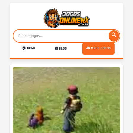
🔍
🏠 HOME
🎮 MEUS JOGOS
📰 BLOG