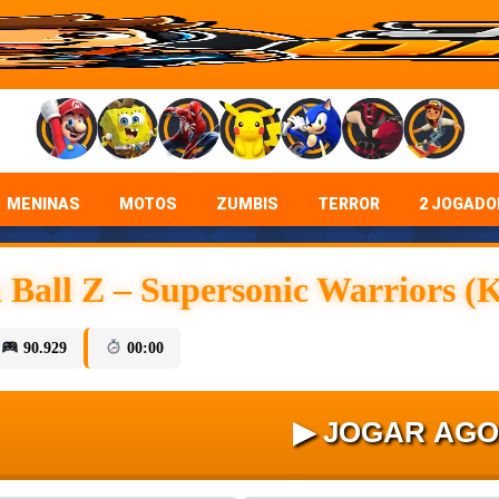
MENINAS
MOTOS
ZUMBIS
TERROR
2 JOGADO
 Ball Z – Supersonic Warriors (
90.929
00:00
▶ JOGAR AG