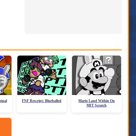
ginal
FNF Rescript: Blueballed
Mario Land Within On
MIT Scratch