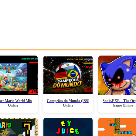
er Mario World Mix
Campeões do Mundo (ISS)
Sonic.EXE – The Ori
Online
Online
Game Online