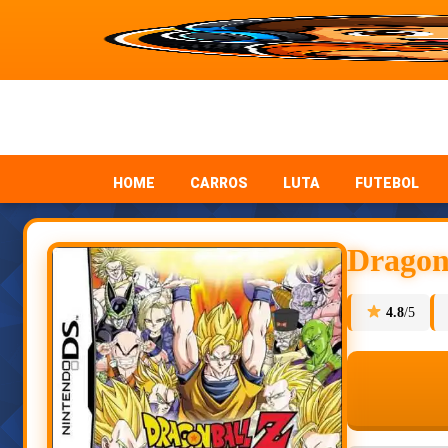
HOME
CARROS
LUTA
FUTEBOL
Dragon
4.8
/5