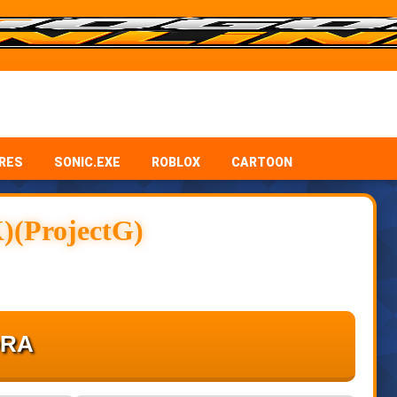
RES
SONIC.EXE
ROBLOX
CARTOON
K)(ProjectG)
ORA