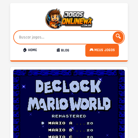
🔍
🏠 HOME
🎮 MEUS JOGOS
📰 BLOG