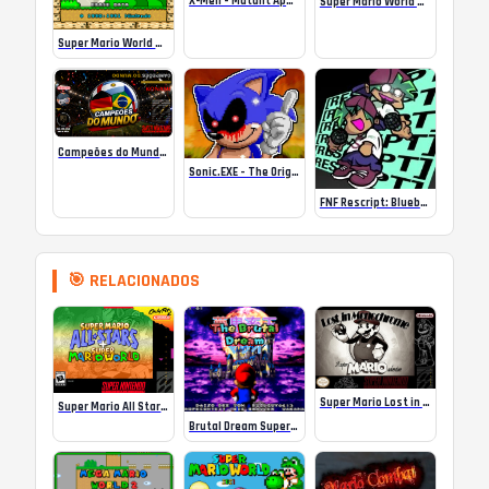
X-Men – Mutant Apocalypse Rebalanced Online
Super Mario World Mix Online
Super Mario World SA-1 Online
Campeões do Mundo (ISS) Online
Sonic.EXE – The Original Game Online
FNF Rescript: Blueballed
🎯 RELACIONADOS
Super Mario Lost in Monochrome
Super Mario All Stars + Super Mario World ( USA)
Brutal Dream Super Mario World (夢鬼畜王マリオ)