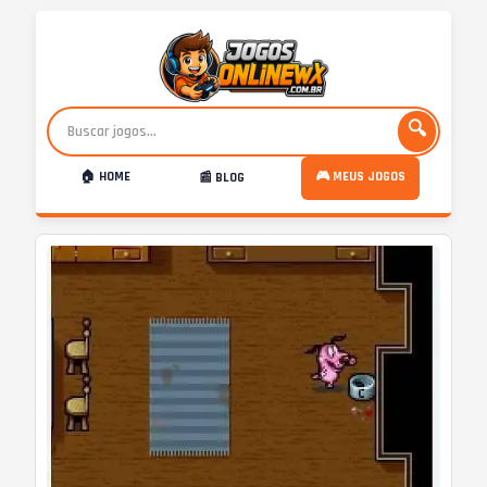
🔍
🏠 HOME
🎮 MEUS JOGOS
📰 BLOG