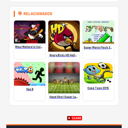
🎯 RELACIONADOS
Maui Mallard in Cold Shadow (USA) – SNES
Super Mario Flash 2 YTP Edition
Angry Birds HD Halloween
Copa Toon 2015
Vex 8
Head Shot Super League