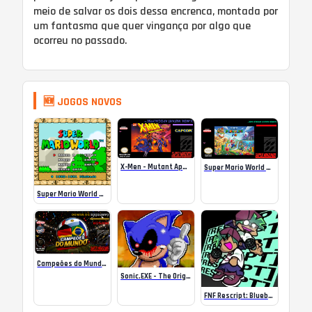
meio de salvar os dois dessa encrenca, montada por
um fantasma que quer vingança por algo que
ocorreu no passado.
🆕 JOGOS NOVOS
X-Men – Mutant Apocalypse Rebalanced Online
Super Mario World Mix Online
Super Mario World SA-1 Online
Campeões do Mundo (ISS) Online
Sonic.EXE – The Original Game Online
FNF Rescript: Blueballed