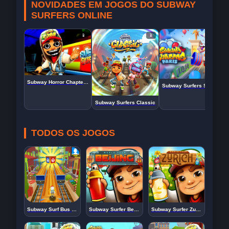
NOVIDADES EM JOGOS DO SUBWAY
SURFERS ONLINE
📱
📱
📱
Subway Horror Chapter 1
Subway Surfers Summer Games in Paris
Subway Surfers Classic
TODOS OS JOGOS
Subway Surf Bus Rush 3D
Subway Surfer Beijing
Subway Surfer Zurich