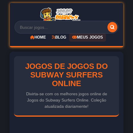
HOME
BLOG
MEUS JOGOS
JOGOS DE JOGOS DO
SUBWAY SURFERS
ONLINE
Divirta-se com os melhores jogos online de
Jogos do Subway Surfers Online. Coleção
atualizada diariamente!