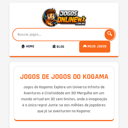
🔍
🏠 HOME
🎮 MEUS JOGOS
📰 BLOG
JOGOS DE JOGOS DO KOGAMA
Jogos do Kogama: Explore um Universo Infinito de
Aventuras e Criatividade em 3D! Mergulhe em um
mundo virtual em 3D sem limites, onde a imaginação
é a única regra! Junte-se aos milhões de jogadores
que já se aventuram no Kogama: