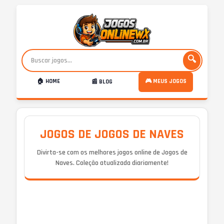
🔍
🏠 HOME
🎮 MEUS JOGOS
📰 BLOG
JOGOS DE JOGOS DE NAVES
Divirta-se com os melhores jogos online de Jogos de
Naves. Coleção atualizada diariamente!