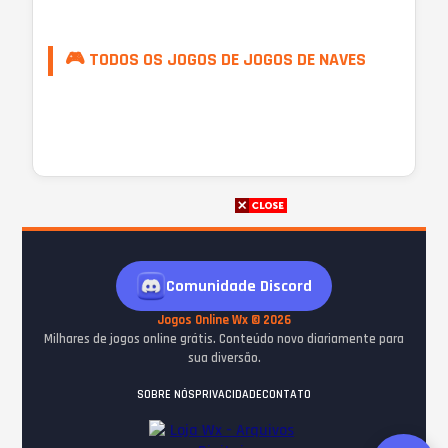
🎮 TODOS OS JOGOS DE JOGOS DE NAVES
Comunidade Discord
Jogos Online Wx © 2026
Milhares de jogos online grátis. Conteúdo novo diariamente para
sua diversão.
SOBRE NÓS
PRIVACIDADE
CONTATO