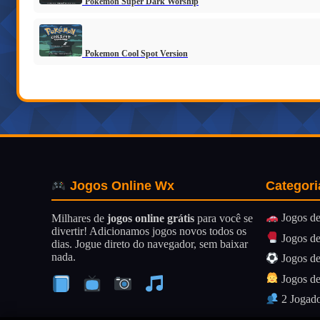
Pokemon Super Dark Worship
Pokemon Cool Spot Version
Categori
Jogos Online Wx
Jogos de
Milhares de
jogos online grátis
para você se
divertir! Adicionamos jogos novos todos os
Jogos de
dias. Jogue direto do navegador, sem baixar
nada.
Jogos de
Jogos d
2 Jogado