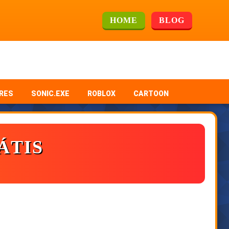
HOME
BLOG
RES
SONIC.EXE
ROBLOX
CARTOON
ÁTIS