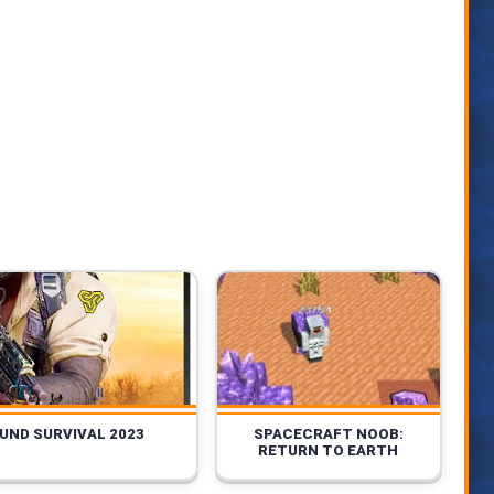
UND SURVIVAL 2023
SPACECRAFT NOOB:
RETURN TO EARTH