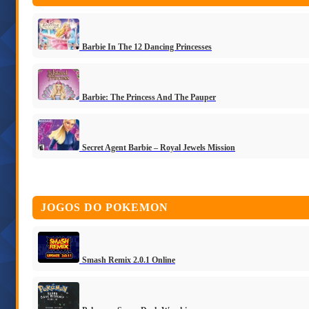
Barbie In The 12 Dancing Princesses
Barbie: The Princess And The Pauper
Secret Agent Barbie – Royal Jewels Mission
JOGOS DO POKEMON
Smash Remix 2.0.1 Online