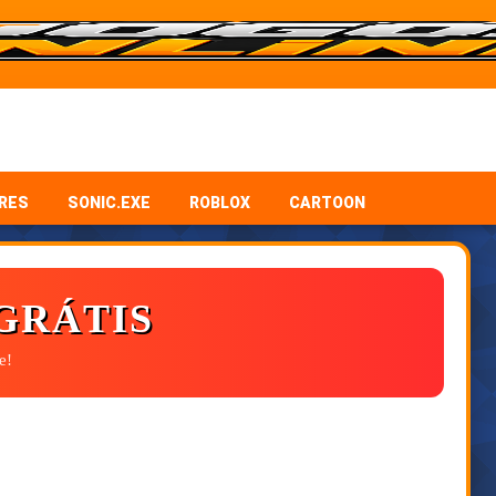
RES
SONIC.EXE
ROBLOX
CARTOON
 GRÁTIS
e!