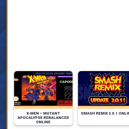
X-MEN – MUTANT
SMASH REMIX 2.0.1 ONLI
APOCALYPSE REBALANCED
ONLINE