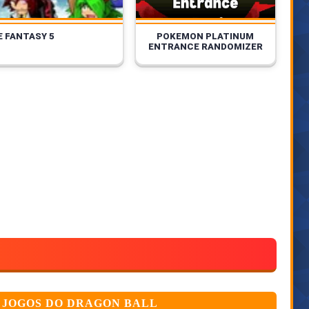
E FANTASY 5
POKEMON PLATINUM
ENTRANCE RANDOMIZER
JOGOS DO DRAGON BALL