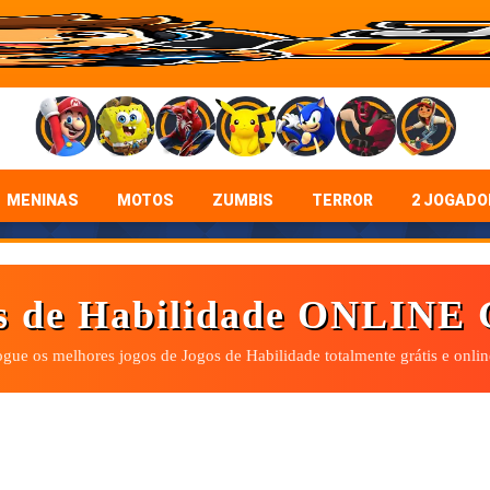
MENINAS
MOTOS
ZUMBIS
TERROR
2 JOGADO
s de Habilidade ONLINE
ogue os melhores jogos de Jogos de Habilidade totalmente grátis e onlin