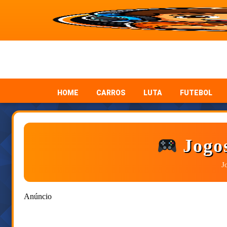
HOME
CARROS
LUTA
FUTEBOL
Jogo
J
Anúncio