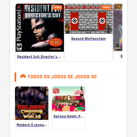
NOVO
NOVO
Beyond Wolfenstein
Duke Scr
Resident Evil: Director’s Cut
🎮 TODOS OS JOGOS DE JOGOS 3D
Detona Ralph: Pista da Corrida
Maldark O conquistador de Todos os Mundos