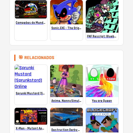
Campeões do Mundo (ISS) Online
Sonic.EXE – The Original Game Online
FNF Rescript: Blueballed
🎯 RELACIONADOS
Sprunki Mustard [Sprunkstard] Online
Anime. Nanny Simulator
You are Queen
X-Men – Mutant Apocalypse Rebalanced Online
Destruction Derby Ultimate