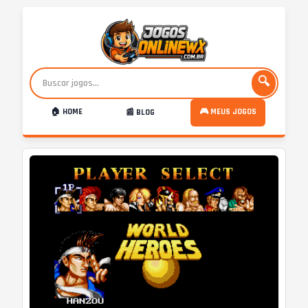
🔍
🏠 HOME
🎮 MEUS JOGOS
📰 BLOG