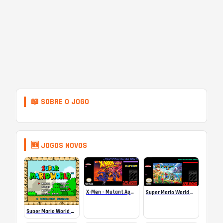
📖 SOBRE O JOGO
🆕 JOGOS NOVOS
X-Men – Mutant Apocalypse Rebalanced Online
Super Mario World Mix Online
Super Mario World SA-1 Online