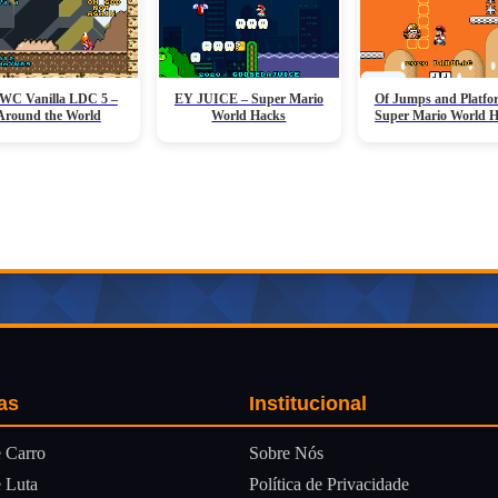
C Vanilla LDC 5 –
EY JUICE – Super Mario
Of Jumps and Platfo
Around the World
World Hacks
Super Mario World 
as
Institucional
Sobre Nós
 Carro
Política de Privacidade
 Luta