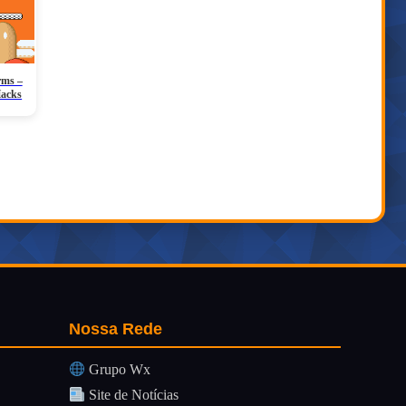
rms –
Hacks
Nossa Rede
Grupo Wx
Site de Notícias