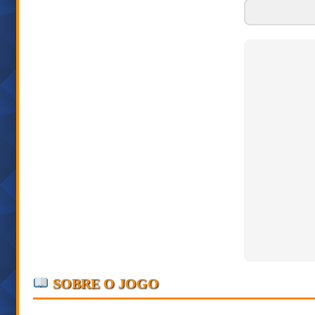
SOBRE O JOGO