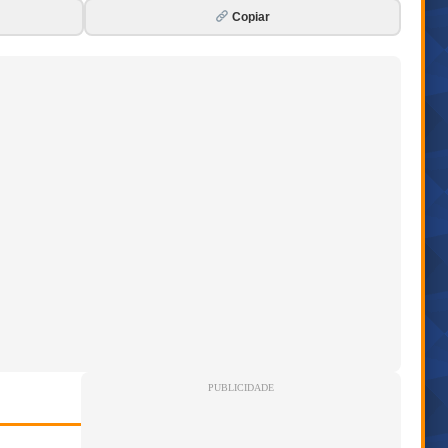
Copiar
PUBLICIDADE