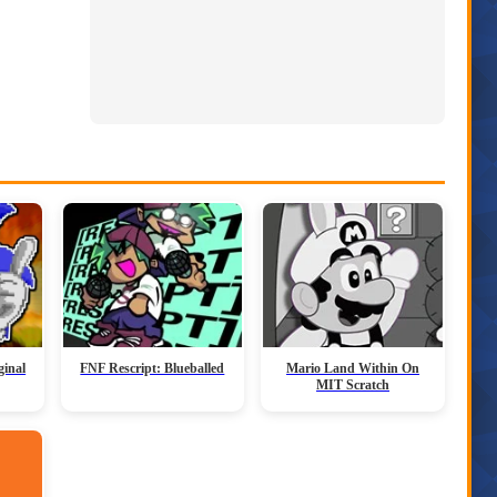
ginal
FNF Rescript: Blueballed
Mario Land Within On
MIT Scratch