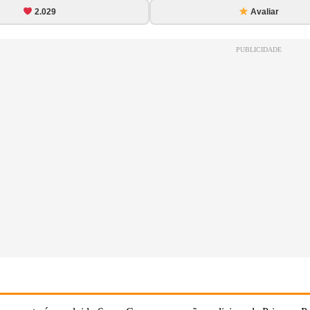
2.029
Avaliar
PUBLICIDADE