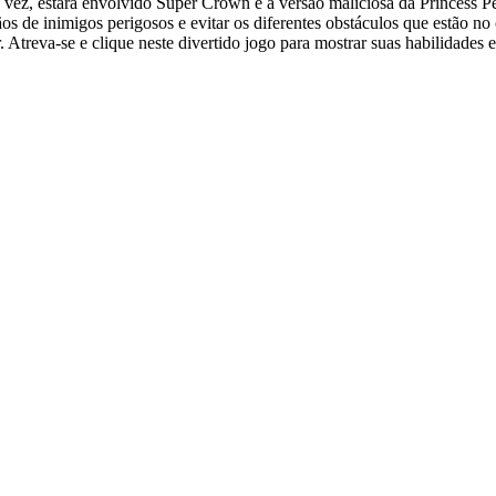
vez, estará envolvido Super Crown e a versão maliciosa da Princess P
os de inimigos perigosos e evitar os diferentes obstáculos que estão no
Atreva-se e clique neste divertido jogo para mostrar suas habilidades e