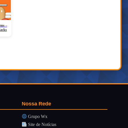
rms –
Hacks
Nossa Rede
Grupo Wx
Site de Notícias