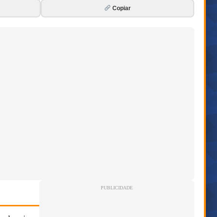
Copiar
PUBLICIDADE