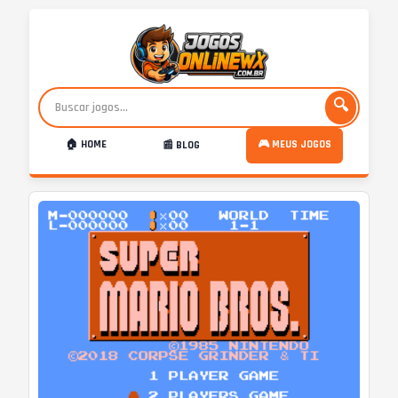
🔍
🏠 HOME
🎮 MEUS JOGOS
📰 BLOG