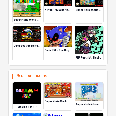
X-Men – Mutant Apocalypse Rebalanced Online
Super Mario World Mix Online
Super Mario World SA-1 Online
Campeões do Mundo (ISS) Online
Sonic.EXE – The Original Game Online
FNF Rescript: Blueballed
🎯 RELACIONADOS
Super Mario World NO MODO HARD
Super Mario Advance 4 – All 38 e-Reader Levels
Dream 64 (V1.1)